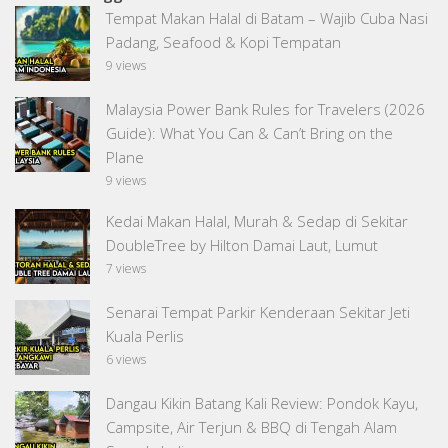
Tempat Makan Halal di Batam – Wajib Cuba Nasi
Padang, Seafood & Kopi Tempatan
9 views
Malaysia Power Bank Rules for Travelers (2026
Guide): What You Can & Can’t Bring on the
Plane
9 views
Kedai Makan Halal, Murah & Sedap di Sekitar
DoubleTree by Hilton Damai Laut, Lumut
7 views
Senarai Tempat Parkir Kenderaan Sekitar Jeti
Kuala Perlis
6 views
Dangau Kikin Batang Kali Review: Pondok Kayu,
Campsite, Air Terjun & BBQ di Tengah Alam