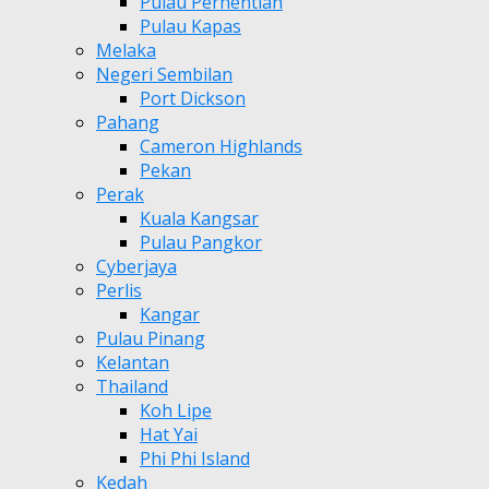
Pulau Perhentian
Pulau Kapas
Melaka
Negeri Sembilan
Port Dickson
Pahang
Cameron Highlands
Pekan
Perak
Kuala Kangsar
Pulau Pangkor
Cyberjaya
Perlis
Kangar
Pulau Pinang
Kelantan
Thailand
Koh Lipe
Hat Yai
Phi Phi Island
Kedah