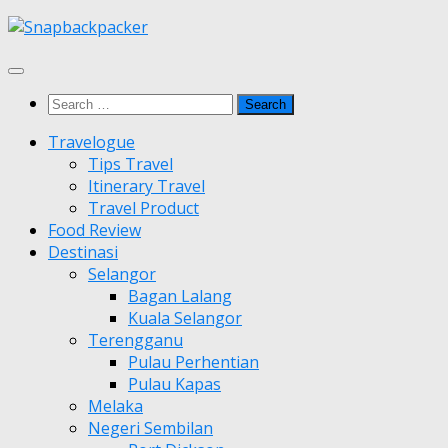
Skip
to
content
Search
for:
Travelogue
Tips Travel
Itinerary Travel
Travel Product
Food Review
Destinasi
Selangor
Bagan Lalang
Kuala Selangor
Terengganu
Pulau Perhentian
Pulau Kapas
Melaka
Negeri Sembilan