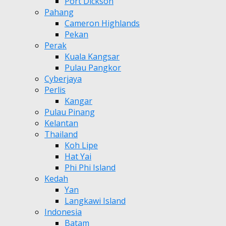
Port Dickson
Pahang
Cameron Highlands
Pekan
Perak
Kuala Kangsar
Pulau Pangkor
Cyberjaya
Perlis
Kangar
Pulau Pinang
Kelantan
Thailand
Koh Lipe
Hat Yai
Phi Phi Island
Kedah
Yan
Langkawi Island
Indonesia
Batam