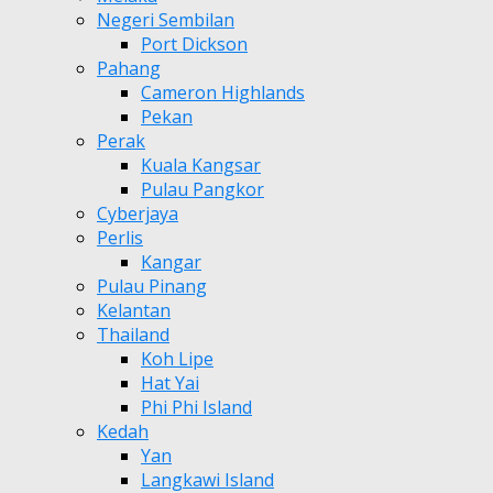
Negeri Sembilan
Port Dickson
Pahang
Cameron Highlands
Pekan
Perak
Kuala Kangsar
Pulau Pangkor
Cyberjaya
Perlis
Kangar
Pulau Pinang
Kelantan
Thailand
Koh Lipe
Hat Yai
Phi Phi Island
Kedah
Yan
Langkawi Island