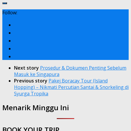
Follow:
Next story
Prosedur & Dokumen Penting Sebelum
Masuk ke Singapura
Previous story
Pakej Boracay Tour (Island
Hopping) – Nikmati Percutian Santai & Snorkeling di
Syurga Tropika
Menarik Minggu Ini
BOOK YOUR TRIP