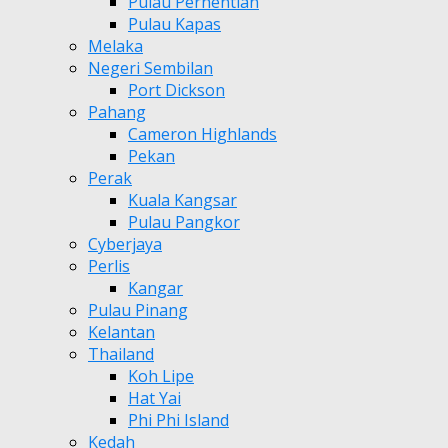
Pulau Perhentian
Pulau Kapas
Melaka
Negeri Sembilan
Port Dickson
Pahang
Cameron Highlands
Pekan
Perak
Kuala Kangsar
Pulau Pangkor
Cyberjaya
Perlis
Kangar
Pulau Pinang
Kelantan
Thailand
Koh Lipe
Hat Yai
Phi Phi Island
Kedah