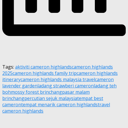
Tags:
aktiviti cameron highlands
cameron highlands
2025
cameron highlands family trip
cameron highlands
itinerary
cameron highlands malaysia travel
cameron
lavender garden
ladang strawberi cameron
ladang teh
boh
mossy forest brinchang
pasar malam
brinchang
percutian sejuk malaysia
tempat best
cameron
tempat menarik cameron highlands
travel
cameron highlands