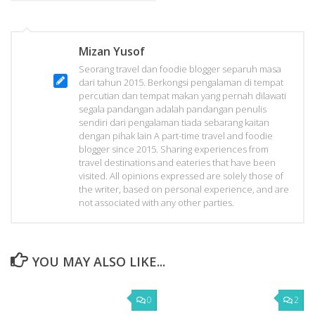
Mizan Yusof
Seorang travel dan foodie blogger separuh masa
dari tahun 2015. Berkongsi pengalaman di tempat
percutian dan tempat makan yang pernah dilawati
segala pandangan adalah pandangan penulis
sendiri dari pengalaman tiada sebarang kaitan
dengan pihak lain A part-time travel and foodie
blogger since 2015. Sharing experiences from
travel destinations and eateries that have been
visited. All opinions expressed are solely those of
the writer, based on personal experience, and are
not associated with any other parties.
YOU MAY ALSO LIKE...
0
2