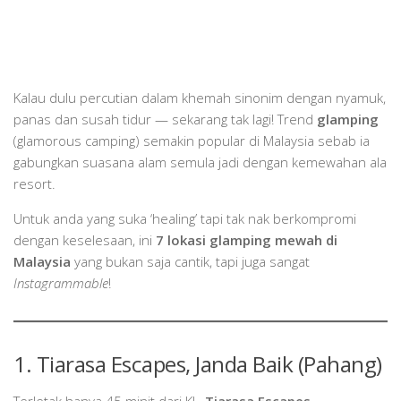
Kalau dulu percutian dalam khemah sinonim dengan nyamuk,
panas dan susah tidur — sekarang tak lagi! Trend
glamping
(glamorous camping) semakin popular di Malaysia sebab ia
gabungkan suasana alam semula jadi dengan kemewahan ala
resort.
Untuk anda yang suka ‘healing’ tapi tak nak berkompromi
dengan keselesaan, ini
7 lokasi glamping mewah di
Malaysia
yang bukan saja cantik, tapi juga sangat
Instagrammable
!
1. Tiarasa Escapes, Janda Baik (Pahang)
Terletak hanya 45 minit dari KL,
Tiarasa Escapes