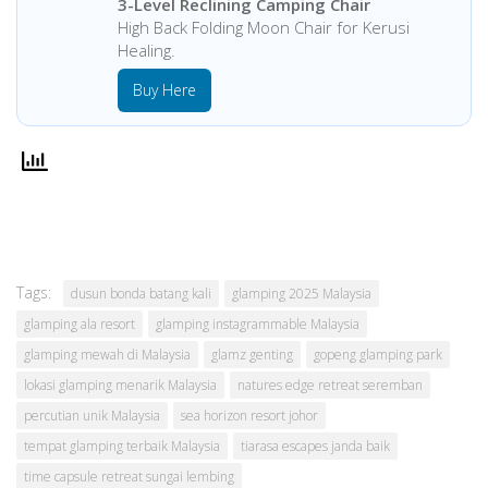
3-Level Reclining Camping Chair
High Back Folding Moon Chair for Kerusi
Healing.
Buy Here
Tags:
dusun bonda batang kali
glamping 2025 Malaysia
glamping ala resort
glamping instagrammable Malaysia
glamping mewah di Malaysia
glamz genting
gopeng glamping park
lokasi glamping menarik Malaysia
natures edge retreat seremban
percutian unik Malaysia
sea horizon resort johor
tempat glamping terbaik Malaysia
tiarasa escapes janda baik
time capsule retreat sungai lembing