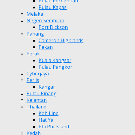
Pulau Perhentian
Pulau Kapas
Melaka
Negeri Sembilan
Port Dickson
Pahang
Cameron Highlands
Pekan
Perak
Kuala Kangsar
Pulau Pangkor
Cyberjaya
Perlis
Kangar
Pulau Pinang
Kelantan
Thailand
Koh Lipe
Hat Yai
Phi Phi Island
Kedah