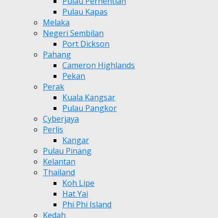
Pulau Perhentian
Pulau Kapas
Melaka
Negeri Sembilan
Port Dickson
Pahang
Cameron Highlands
Pekan
Perak
Kuala Kangsar
Pulau Pangkor
Cyberjaya
Perlis
Kangar
Pulau Pinang
Kelantan
Thailand
Koh Lipe
Hat Yai
Phi Phi Island
Kedah