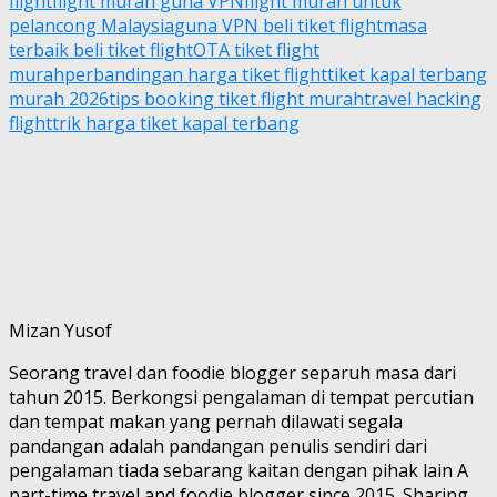
flight
flight murah guna VPN
flight murah untuk
pelancong Malaysia
guna VPN beli tiket flight
masa
terbaik beli tiket flight
OTA tiket flight
murah
perbandingan harga tiket flight
tiket kapal terbang
murah 2026
tips booking tiket flight murah
travel hacking
flight
trik harga tiket kapal terbang
Mizan Yusof
Seorang travel dan foodie blogger separuh masa dari
tahun 2015. Berkongsi pengalaman di tempat percutian
dan tempat makan yang pernah dilawati segala
pandangan adalah pandangan penulis sendiri dari
pengalaman tiada sebarang kaitan dengan pihak lain A
part-time travel and foodie blogger since 2015. Sharing