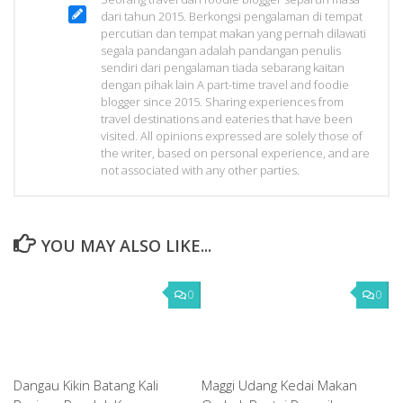
dari tahun 2015. Berkongsi pengalaman di tempat
percutian dan tempat makan yang pernah dilawati
segala pandangan adalah pandangan penulis
sendiri dari pengalaman tiada sebarang kaitan
dengan pihak lain A part-time travel and foodie
blogger since 2015. Sharing experiences from
travel destinations and eateries that have been
visited. All opinions expressed are solely those of
the writer, based on personal experience, and are
not associated with any other parties.
YOU MAY ALSO LIKE...
0
0
Dangau Kikin Batang Kali
Maggi Udang Kedai Makan