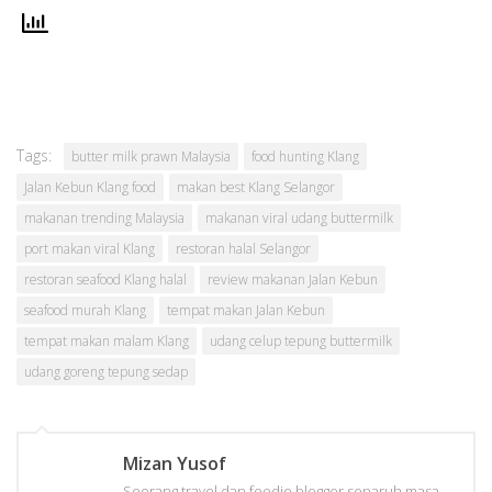
Tags:
butter milk prawn Malaysia
food hunting Klang
Jalan Kebun Klang food
makan best Klang Selangor
makanan trending Malaysia
makanan viral udang buttermilk
port makan viral Klang
restoran halal Selangor
restoran seafood Klang halal
review makanan Jalan Kebun
seafood murah Klang
tempat makan Jalan Kebun
tempat makan malam Klang
udang celup tepung buttermilk
udang goreng tepung sedap
Mizan Yusof
Seorang travel dan foodie blogger separuh masa