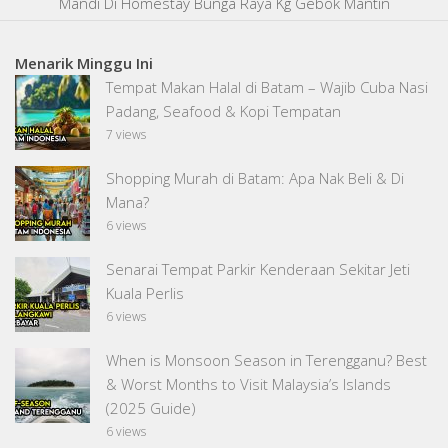
Mandi Di Homestay Bunga Raya Kg Gebok Mantin
Menarik Minggu Ini
Tempat Makan Halal di Batam – Wajib Cuba Nasi
Padang, Seafood & Kopi Tempatan
7 views
Shopping Murah di Batam: Apa Nak Beli & Di
Mana?
6 views
Senarai Tempat Parkir Kenderaan Sekitar Jeti
Kuala Perlis
6 views
When is Monsoon Season in Terengganu? Best
& Worst Months to Visit Malaysia’s Islands
(2025 Guide)
6 views